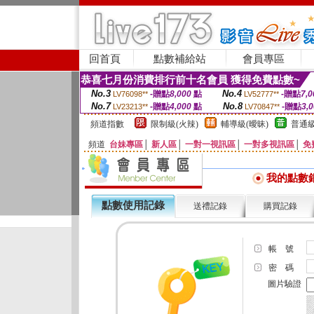
回首頁
點數補給站
會員專區
恭喜七月份消費排行前十名會員 獲得免費點數~
No.3
No.4
-贈點
8,000
點
-贈點
7,0
LV76098**
LV52777**
No.7
No.8
-贈點
4,000
點
-贈點
3,
LV23213**
LV70847**
頻道指數
限制級(火辣)
輔導級(曖昧)
普通級
頻道
台妹專區
│
新人區
│
一對一視訊區
│
一對多視訊區
│
免
我的點數
點數使用記錄
送禮記錄
購買記錄
帳 號
密 碼
圖片驗證