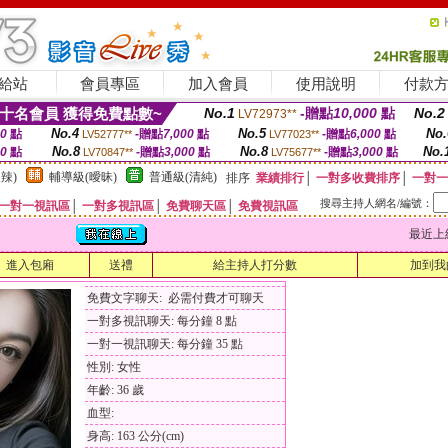
給站
會員專區
加入會員
使用說明
付款
十名會員 獲得免費點數~
No.1
-贈點
10,000
點
No.2
LV72973**
No.4
No.5
No.
00
點
-贈點
7,000
點
-贈點
6,000
點
LV52777**
LV77023**
No.8
No.8
No.
00
點
-贈點
3,000
點
-贈點
3,000
點
LV70847**
LV75677**
辣)
輔導級(曖昧)
普通級(清純)
排序
業績排行
│
一對多收費排序
│
一對一
搜尋主持人網名/編號：
一對一視訊區
│
一對多視訊區
│
免費聊天區
│
免費視訊區
最近上線時間
進入包廂
送禮
給主持人打分數
加到我
免費文字聊天: 必需付費才可聊天
一對多視訊聊天: 每分鐘 8 點
一對一視訊聊天: 每分鐘 35 點
性別: 女性
年齡: 36 歲
血型:
身高: 163 公分(cm)