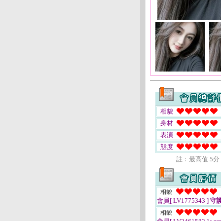
相貌
身材
表演
態度
註﹕最高值 5分
相貌
會員[ LV1775343 ]
守
相貌