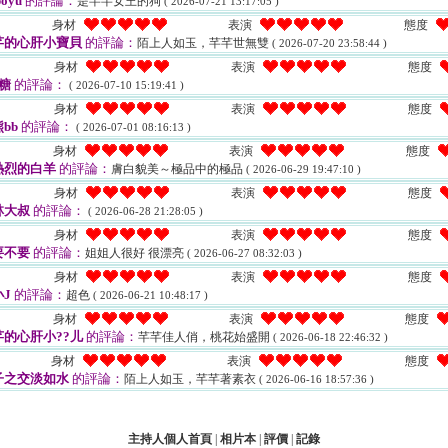
oyu
的評論：
是芊芊女王的狗
( 2026-07-21 13:17:05 )
身材
表演
態度
芊的心肝小寶貝
的評論：
陌上人如玉，芊芊世無雙
( 2026-07-20 23:58:44 )
身材
表演
態度
糖
的評論：
( 2026-07-10 15:19:41 )
身材
表演
態度
bb
的評論：
( 2026-07-01 08:16:13 )
身材
表演
態度
熱烈的白羊
的評論：
膚白貌美～極品中的極品
( 2026-06-29 19:47:10 )
身材
表演
態度
林大叔
的評論：
( 2026-06-28 21:28:05 )
身材
表演
態度
要不要
的評論：
姐姐人很好 很漂亮
( 2026-06-27 08:32:03 )
身材
表演
態度
J
的評論：
超色
( 2026-06-21 10:48:17 )
身材
表演
態度
的心肝小??儿
的評論：
芊芊佳人俏，桃花始盛開
( 2026-06-18 22:46:32 )
身材
表演
態度
子之交淡如水
的評論：
陌上人如玉，芊芊著素衣
( 2026-06-16 18:57:36 )
主持人個人首頁
|
相片本
|
評價
|
記錄