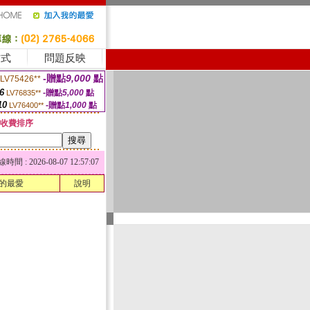
方式
問題反映
-贈點
9,000
點
LV75426**
6
-贈點
5,000
點
LV76835**
10
-贈點
1,000
點
LV76400**
收費排序
 : 2026-08-07 12:57:07
的最愛
說明