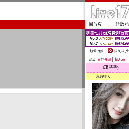
回首頁
點數補
恭喜七月份消費排行前
No.3
-贈點
8,0
LV76098**
No.7
-贈點
4,0
LV23213**
頻道指數
限制級(火
頻道
台妹專區
│
新人區
│
(璟芊芊)
免費聊天