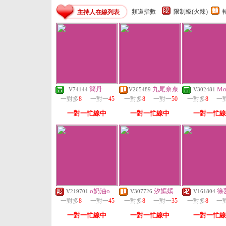
頻道指數
限制級(火辣)
主持人在線列表
簡丹
九尾奈奈
Mo
V74144
V265489
V302481
一對多
8
一對一
45
一對多
8
一對一
50
一對多
8
一
一對一忙線中
一對一忙線中
一對一忙線
o奶油o
汐嫣嫣
徐
V219701
V307726
V161804
一對多
8
一對一
45
一對多
8
一對一
35
一對多
8
一
一對一忙線中
一對一忙線中
一對一忙線