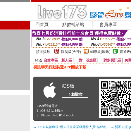
回首頁
點數補給站
會員專區
恭喜七月份消費排行前十名會員 獲得免費點數~
No.3
No.4
-贈點
8,000
點
-贈點
7,00
LV76098**
LV52777**
No.7
No.8
-贈點
4,000
點
-贈點
3,0
LV23213**
LV70847**
頻道指數
限制級(火辣)
輔導級(曖昧)
普通級(
頻道
台妹專區
│
新人區
│
一對一視訊區
│
一對多視訊區
│
免
視訊聊天行動裝置APP開放下載
iOS版設備需求 :
1. iOS 4.3以上版本
2. iPhone, iPad, iPod touch
→ iOS安裝後出現 '尚未信任企業級開發人員' 請點此
→ 暫不支援Q