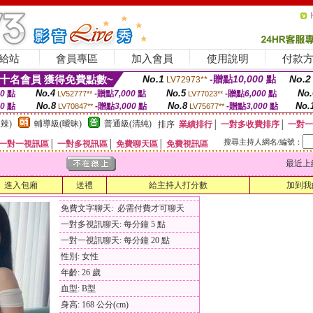
給站
會員專區
加入會員
使用說明
付款
十名會員 獲得免費點數~
No.1
-贈點
10,000
點
No.2
LV72973**
No.4
No.5
No.
00
點
-贈點
7,000
點
-贈點
6,000
點
LV52777**
LV77023**
No.8
No.8
No.
00
點
-贈點
3,000
點
-贈點
3,000
點
LV70847**
LV75677**
辣)
輔導級(曖昧)
普通級(清純)
排序
業績排行
│
一對多收費排序
│
一對一
搜尋主持人網名/編號：
一對一視訊區
│
一對多視訊區
│
免費聊天區
│
免費視訊區
最近上線時間
進入包廂
送禮
給主持人打分數
加到我
免費文字聊天: 必需付費才可聊天
一對多視訊聊天: 每分鐘 5 點
一對一視訊聊天: 每分鐘 20 點
性別: 女性
年齡: 26 歲
血型: B型
身高: 168 公分(cm)