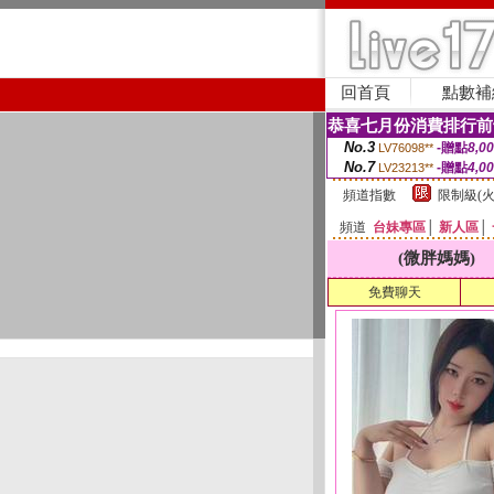
回首頁
點數補
恭喜七月份消費排行前
No.3
-贈點
8,0
LV76098**
No.7
-贈點
4,0
LV23213**
頻道指數
限制級(火
頻道
台妹專區
│
新人區
│
(微胖媽媽)
免費聊天