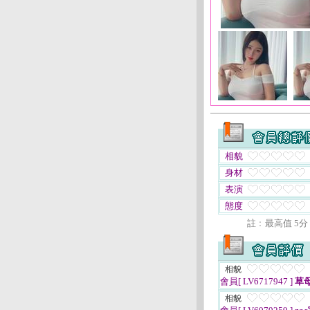
相貌
身材
表演
態度
註﹕最高值 5分
相貌
會員[ LV6717947 ]
草
相貌