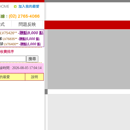
方式
問題反映
-贈點
9,000
點
LV75426**
6
-贈點
5,000
點
LV76835**
10
-贈點
1,000
點
LV76400**
收費排序
 : 2026-08-05 17:04:14
的最愛
說明