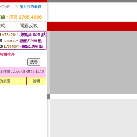
方式
問題反映
-贈點
9,000
點
LV75426**
6
-贈點
5,000
點
LV76835**
10
-贈點
1,000
點
LV76400**
收費排序
 : 2026-08-09 13:15:10
的最愛
說明