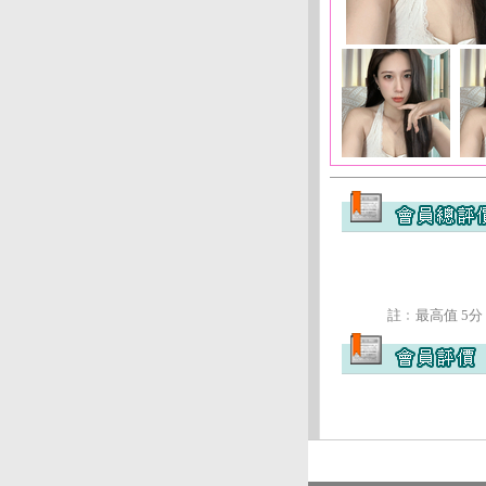
註﹕最高值 5分