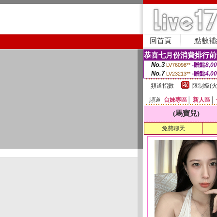
回首頁
點數補
恭喜七月份消費排行前
No.3
-贈點
8,0
LV76098**
No.7
-贈點
4,0
LV23213**
頻道指數
限制級(火
頻道
台妹專區
│
新人區
│
(馬寶兒)
免費聊天