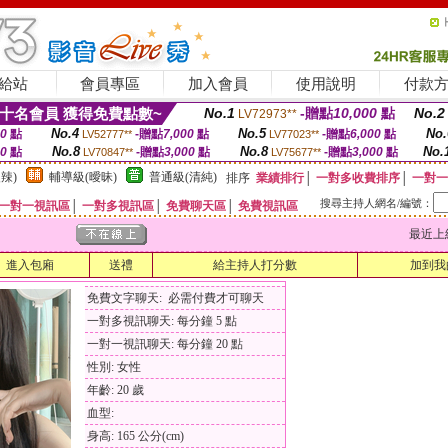
給站
會員專區
加入會員
使用說明
付款
十名會員 獲得免費點數~
No.1
-贈點
10,000
點
No.2
LV72973**
No.4
No.5
No.
00
點
-贈點
7,000
點
-贈點
6,000
點
LV52777**
LV77023**
No.8
No.8
No.
00
點
-贈點
3,000
點
-贈點
3,000
點
LV70847**
LV75677**
辣)
輔導級(曖昧)
普通級(清純)
排序
業績排行
│
一對多收費排序
│
一對一
搜尋主持人網名/編號：
一對一視訊區
│
一對多視訊區
│
免費聊天區
│
免費視訊區
最近上線時間
進入包廂
送禮
給主持人打分數
加到我
免費文字聊天: 必需付費才可聊天
一對多視訊聊天: 每分鐘 5 點
一對一視訊聊天: 每分鐘 20 點
性別: 女性
年齡: 20 歲
血型:
身高: 165 公分(cm)