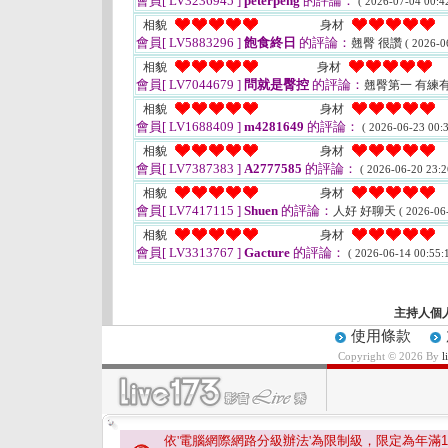
會員[ LV3236945 ]
peterpeng
的評論：
( 2026-07-04 00:42
相貌
身材
會員[ LV5883296 ]
飽食終日
的評論：
翹臀 很讚
( 2026-0
相貌
身材
會員[ LV7044679 ]
問就是臀控
的評論：
翹臀第一 有練
相貌
身材
會員[ LV1688409 ]
m4281649
的評論：
( 2026-06-23 00:3
相貌
身材
會員[ LV7387383 ]
A2777585
的評論：
( 2026-06-20 23:2
相貌
身材
會員[ LV7417115 ]
Shuen
的評論：
人好 好聊天
( 2026-06
相貌
身材
會員[ LV3313767 ]
Gacture
的評論：
( 2026-06-14 00:55:1
主持人個
使用條款
Copyright © 2026 By
依'電腦網際網路分級辦法'為限制級，限定為年滿
1