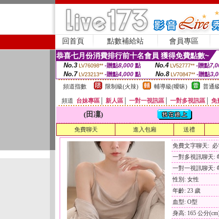
回首頁
點數補給站
會員專區
恭喜七月份消費排行前十名會員 獲得免費點數~
No.3
No.4
-贈點
8,000
點
-贈點
7,0
LV76098**
LV52777**
No.7
No.8
-贈點
4,000
點
-贈點
3,
LV23213**
LV70847**
頻道指數
限制級(火辣)
輔導級(曖昧)
普通級
頻道
台妹專區
│
新人區
│
一對一視訊區
│
一對多視訊區
│
免
(田凜)
免費聊天
進入包廂
送禮
免費文字聊天: 
一對多視訊聊天: 每
一對一視訊聊天: 每
性別: 女性
年齡: 23 歲
血型: O型
身高: 165 公分(cm