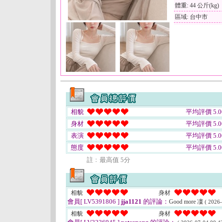
體重: 44 公斤(kg)
區域: 台中市
相貌
平均評價 5.0
身材
平均評價 5.0
表演
平均評價 5.0
態度
平均評價 5.0
註﹕最高值 5分
相貌
身材
會員[ LV5391806 ]
jja1121
的評論：
Good more 凜
( 2026-
相貌
身材